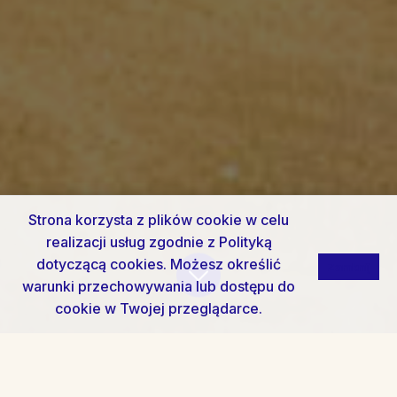
Strona korzysta z plików cookie w celu
realizacji usług zgodnie z
Polityką
dotyczącą cookies
. Możesz określić
Zamknij
warunki przechowywania lub dostępu do
cookie w Twojej przeglądarce.
Apartament Sara - Roosvelta
Villa Blue Marine
Rezydencja Sienkiewicza Azjatycki
Apartament Młodej Sztuki RS2.11
Apartament typu Studio o powierzchni 45m2 z