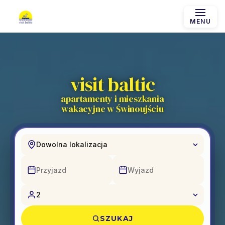
MENU
visit baltic
apartamenty i mieszkania
wakacyjne w Świnoujściu
Dowolna lokalizacja
2
SZUKAJ