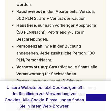
werden.
Rauchverbot
in den Apartments. Verstoß:
500 PLN Strafe + Verlust der Kaution.
Haustiere
: nur nach vorheriger Absprache
(50 PLN/Nacht). Pet-friendly-Liste in
Beschreibungen.
Personenzahl
: wie in der Buchung
angegeben. Jede zusätzliche Person: 100
PLN/Person/Nacht.
Verantwortung
: Gast trägt volle finanzielle
Verantwortung für Sachschäden.
Partys
: verboten. Verstoß führt zur
Unsere Website benutzt Cookies gemäß
sofortigen Kündigung ohne Rückerstattung.
der
Richtlinien zur Verwendung von
Endreinigung
: inklusive. Einfach Müll
Schließen
Cookies
. Alle Cookie-Einstellungen finden
rausstellen und Geschirr in die
Sie in Ihrem Web-Browser.
Spülmaschine.