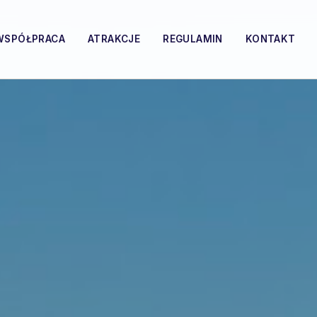
WSPÓŁPRACA
ATRAKCJE
REGULAMIN
KONTAKT