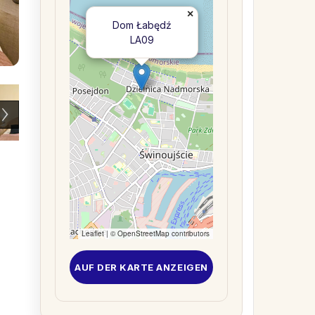
×
Dom Łabędź
LA09
Leaflet
| ©
OpenStreetMap
contributors
AUF DER KARTE ANZEIGEN