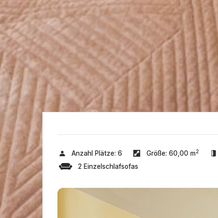
2
Anzahl Plätze:
6
Größe:
60,00 m
2 Einzelschlafsofas