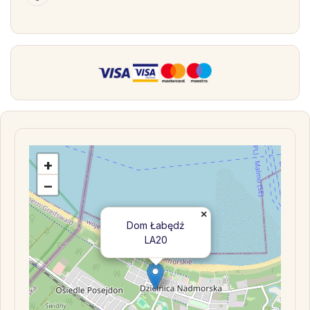
+
−
×
Dom Łabędź
LA20