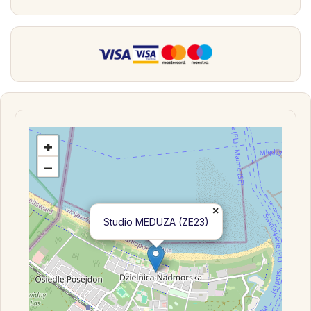
+
−
×
Studio MEDUZA (ZE23)