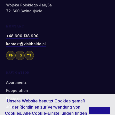
Wojska Polskiego 4ab/5a
72-600 Świnoujście
KONTAKT
+48 600 138 900
kontakt@visitbaltic.pl
FB
IG
TT
NAVIGATION
Apartments
Kooperation
Kontakt
Unsere Website benutzt Cookies gemäß
der
Richtlinien zur Verwendung von
AGB
Schließen
Cookies
. Alle Cookie-Einstellungen finden