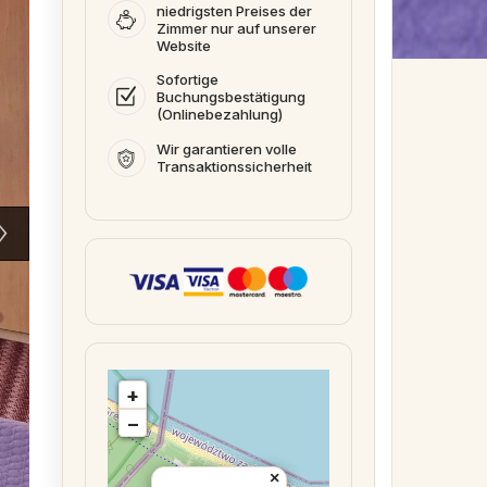
niedrigsten Preises der
Zimmer nur auf unserer
Website
Sofortige
Buchungsbestätigung
(Onlinebezahlung)
Wir garantieren volle
Transaktionssicherheit
+
−
×