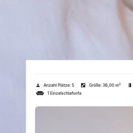
2
Anzahl Plätze:
5
Größe:
38,00 m
1 Einzelschlafsofa