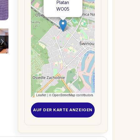
Platan
WO05
Leaflet
| ©
OpenStreetMap
contributors
AUF DER KARTE ANZEIGEN