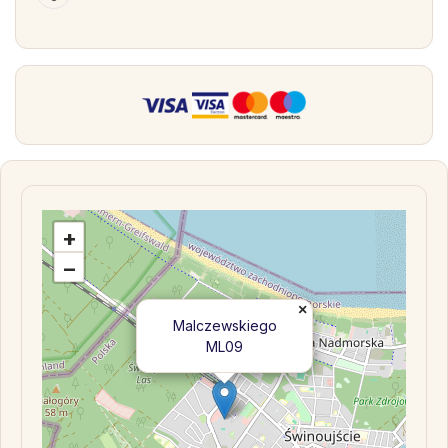
+
−
×
Malczewskiego
ML09