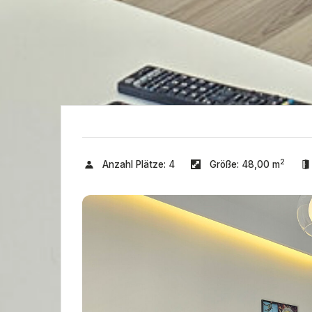
2
Anzahl Plätze:
4
Größe:
48,00 m