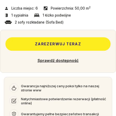
2
Liczba miejsc:
6
Powierzchnia:
50,00 m
1 sypialnia
1 łóżko podwójne
2 sofy rozkładane (Sofa Bed)
ZAREZERWUJ TERAZ
Sprawdź dostępność
Gwarancja najniższej ceny pokoi tylko na naszej
stronie www
Natychmiastowe potwierdzenie rezerwacji (płatność
online)
Gwarantujemy pełne bezpieczeństwo transakcji