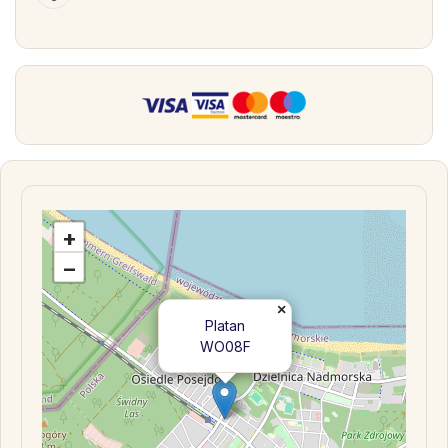
+
−
×
Platan
WO08F