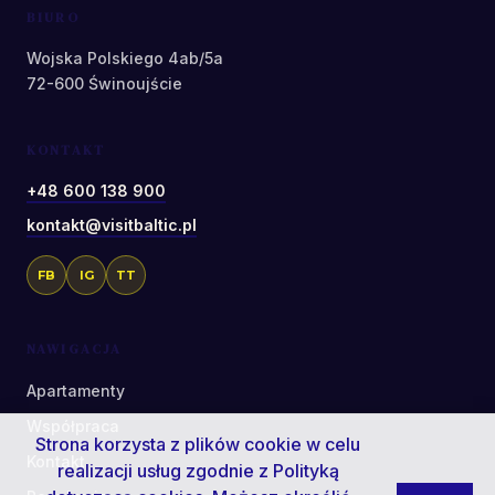
BIURO
Wojska Polskiego 4ab/5a
72-600 Świnoujście
KONTAKT
+48 600 138 900
kontakt@visitbaltic.pl
FB
IG
TT
NAWIGACJA
Apartamenty
Współpraca
Strona korzysta z plików cookie w celu
Kontakt
realizacji usług zgodnie z
Polityką