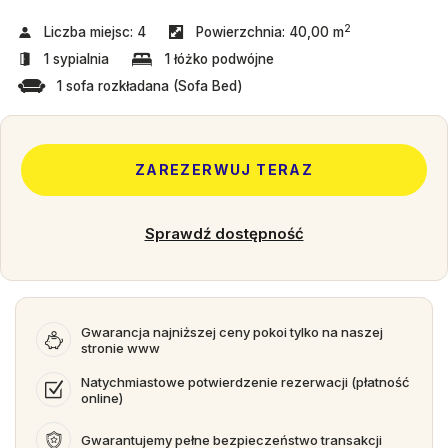
2
Liczba miejsc:
4
Powierzchnia:
40,00 m
1 sypialnia
1 łóżko podwójne
1 sofa rozkładana (Sofa Bed)
ZAREZERWUJ TERAZ
Sprawdź dostępność
Gwarancja najniższej ceny pokoi tylko na naszej
stronie www
Natychmiastowe potwierdzenie rezerwacji (płatność
online)
Gwarantujemy pełne bezpieczeństwo transakcji