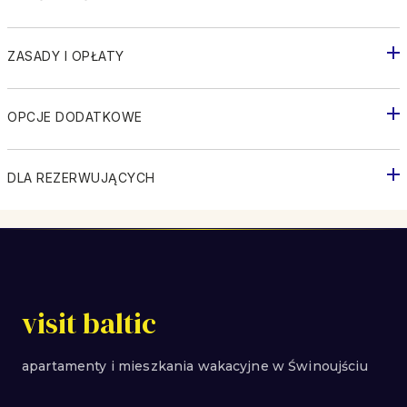
ZASADY I OPŁATY
OPCJE DODATKOWE
DLA REZERWUJĄCYCH
visit baltic
apartamenty i mieszkania wakacyjne w Świnoujściu