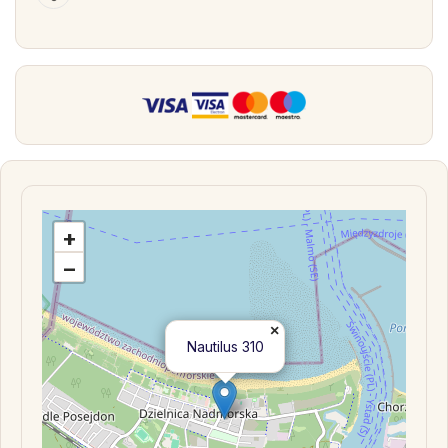
+
−
×
Nautilus 310