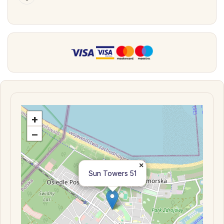
+
−
×
Sun Towers 51