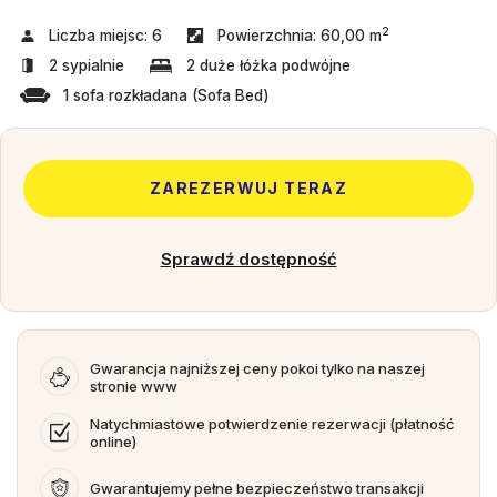
2
Liczba miejsc:
6
Powierzchnia:
60,00 m
2 sypialnie
2 duże łóżka podwójne
1 sofa rozkładana (Sofa Bed)
ZAREZERWUJ TERAZ
Sprawdź dostępność
Gwarancja najniższej ceny pokoi tylko na naszej
stronie www
Natychmiastowe potwierdzenie rezerwacji (płatność
online)
Gwarantujemy pełne bezpieczeństwo transakcji