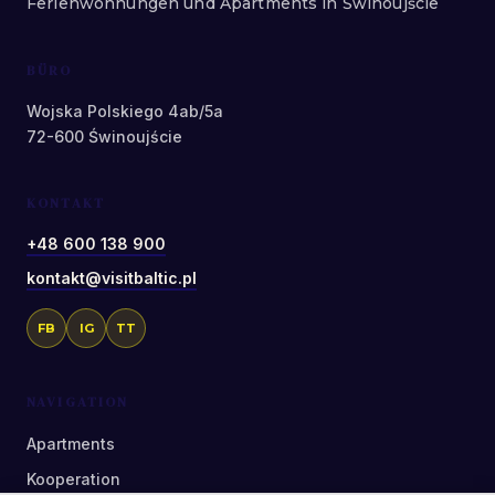
Ferienwohnungen und Apartments in Świnoujście
BÜRO
Wojska Polskiego 4ab/5a
72-600 Świnoujście
KONTAKT
+48 600 138 900
kontakt@visitbaltic.pl
FB
IG
TT
NAVIGATION
Apartments
Kooperation